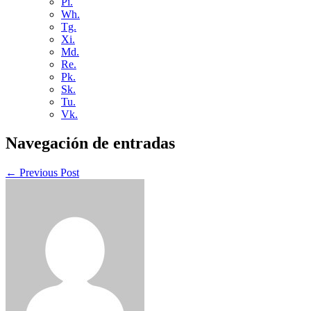
Pi.
Wh.
Tg.
Xi.
Md.
Re.
Pk.
Sk.
Tu.
Vk.
Navegación de entradas
← Previous Post