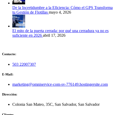
De la Incertidumbre a la Eficiencia: Cómo el GPS Transforma
tu Gestión de Flotillas
mayo 4, 2026
El mito de la puerta cerrada: por qué una cerradura ya no es
suficiente en 2026
abril 17, 2026
Contacto:
503 22007307
E-Mail:
marketing@omniservice-com-sv-776149.hostingersite.com
Dirección:
Colonia San Mateo, 35C, San Salvador, San Salvador
Clientes