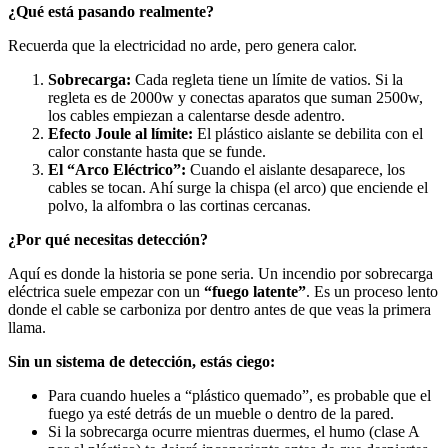
¿Qué está pasando realmente?
Recuerda que la electricidad no arde, pero genera calor.
Sobrecarga:
Cada regleta tiene un límite de vatios. Si la
regleta es de 2000w y conectas aparatos que suman 2500w,
los cables empiezan a calentarse desde adentro.
Efecto Joule al límite:
El plástico aislante se debilita con el
calor constante hasta que se funde.
El “Arco Eléctrico”:
Cuando el aislante desaparece, los
cables se tocan. Ahí surge la chispa (el arco) que enciende el
polvo, la alfombra o las cortinas cercanas.
¿Por qué necesitas detección?
Aquí es donde la historia se pone seria. Un incendio por sobrecarga
eléctrica suele empezar con un
“fuego latente”
. Es un proceso lento
donde el cable se carboniza por dentro antes de que veas la primera
llama.
Sin un sistema de detección, estás ciego:
Para cuando hueles a “plástico quemado”, es probable que el
fuego ya esté detrás de un mueble o dentro de la pared.
Si la sobrecarga ocurre mientras duermes, el humo (clase A